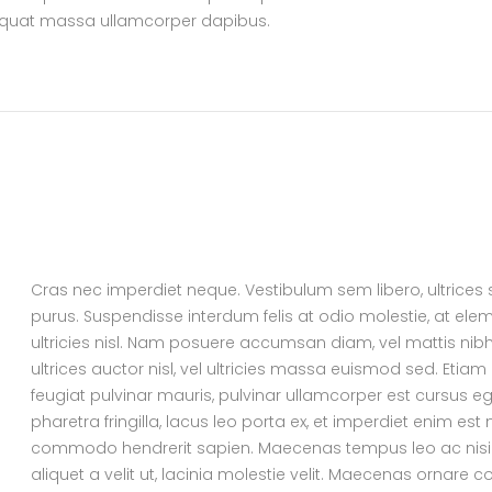
quat massa ullamcorper dapibus.
Cras nec imperdiet neque. Vestibulum sem libero, ultrices 
purus. Suspendisse interdum felis at odio molestie, at el
ultricies nisl. Nam posuere accumsan diam, vel mattis nibh
ultrices auctor nisl, vel ultricies massa euismod sed. Etiam
feugiat pulvinar mauris, pulvinar ullamcorper est cursus eget
pharetra fringilla, lacus leo porta ex, et imperdiet enim est 
commodo hendrerit sapien. Maecenas tempus leo ac nisi ia
aliquet a velit ut, lacinia molestie velit. Maecenas ornar