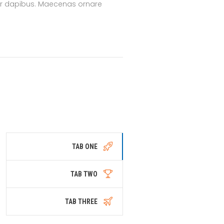
r dapibus. Maecenas ornare
TAB ONE
TAB TWO
TAB THREE