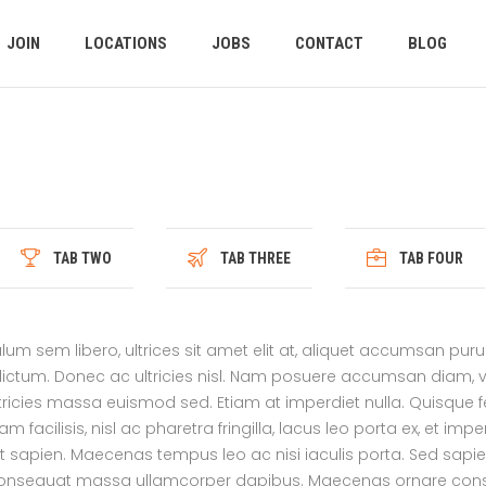
JOIN
LOCATIONS
JOBS
CONTACT
BLOG
TAB TWO
TAB THREE
TAB FOUR
um sem libero, ultrices sit amet elit at, aliquet accumsan puru
dictum. Donec ac ultricies nisl. Nam posuere accumsan diam, ve
 ultricies massa euismod sed. Etiam at imperdiet nulla. Quisque f
 facilisis, nisl ac pharetra fringilla, lacus leo porta ex, et impe
apien. Maecenas tempus leo ac nisi iaculis porta. Sed sapien tor
 consequat massa ullamcorper dapibus. Maecenas ornare co