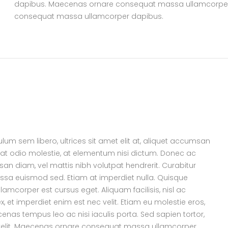
dapibus. Maecenas ornare consequat massa ullamcorpe
consequat massa ullamcorper dapibus.
um sem libero, ultrices sit amet elit at, aliquet accumsan
 at odio molestie, at elementum nisi dictum. Donec ac
an diam, vel mattis nibh volutpat hendrerit. Curabitur
s massa euismod sed. Etiam at imperdiet nulla. Quisque
llamcorper est cursus eget. Aliquam facilisis, nisl ac
ex, et imperdiet enim est nec velit. Etiam eu molestie eros,
as tempus leo ac nisi iaculis porta. Sed sapien tortor,
tie velit. Maecenas ornare consequat massa ullamcorper