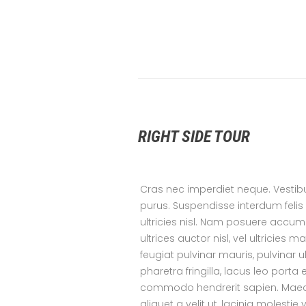
RIGHT SIDE TOUR
Cras nec imperdiet neque. Vestibul
purus. Suspendisse interdum felis
ultricies nisl. Nam posuere accums
ultrices auctor nisl, vel ultricie
feugiat pulvinar mauris, pulvinar u
pharetra fringilla, lacus leo porta 
commodo hendrerit sapien. Maecen
aliquet a velit ut, lacinia moles