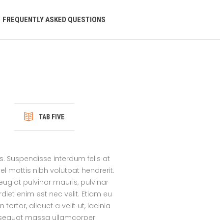
FREQUENTLY ASKED QUESTIONS
TAB FIVE
s. Suspendisse interdum felis at
l mattis nibh volutpat hendrerit.
eugiat pulvinar mauris, pulvinar
rdiet enim est nec velit. Etiam eu
tor, aliquet a velit ut, lacinia
nsequat massa ullamcorper