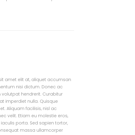
sit amet elit at, aliquet accumsan
ementum nisi dictum. Donec ac
 volutpat hendrerit. Curabitur
 at imperdiet nulla. Quisque
. Aliquam facilisis, nisl ac
nec velit. Etiam eu molestie eros,
culis porta. Sed sapien tortor,
e consequat massa ullamcorper